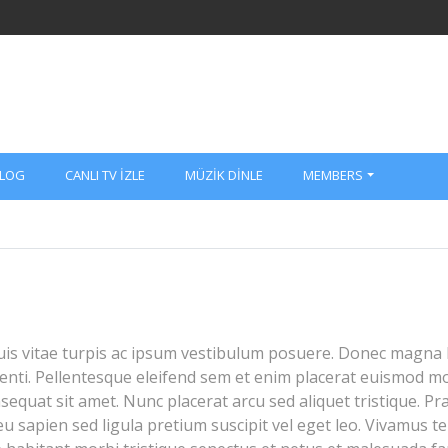
LOG
CANLI TV İZLE
MÜZIK DINLE
MEMBERS
 Duis vitae turpis ac ipsum vestibulum posuere. Donec magna
enti. Pellentesque eleifend sem et enim placerat euismod mo
sequat sit amet. Nunc placerat arcu sed aliquet tristique. Pr
eu sapien sed ligula pretium suscipit vel eget leo. Vivamus te