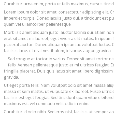
Curabitur urna enim, porta ut felis maximus, cursus tinci
Lorem ipsum dolor sit amet, consectetur adipiscing elit. Cr
imperdiet turpis. Donec iaculis justo dui, a tincidunt est p
quam vel ullamcorper pellentesque.
Morbi sit amet aliquam justo, auctor lacinia dui. Etiam non
erat sit amet mi laoreet, eget viverra elit mattis. In ipsum f
placerat auctor. Donec aliquam ipsum ac volutpat luctus. C
facilisis lacus et erat vestibulum, id varius augue gravida.
Sed congue at tortor in varius. Donec sit amet tortor n
felis. Aenean pellentesque justo et mi ultrices feugiat. 
fringilla placerat. Duis quis lacus sit amet libero dignissim 
gravida.
Ut eget porta felis. Nam volutpat odio sit amet massa aliq
massa et sem mattis, ut vulputate ex laoreet. Fusce ultric
facilisis est eget feugiat. Sed tincidunt quam vitae eleifen
maximus est, vel commodo velit odio in enim.
Curabitur id odio nibh. Sed eros nisl, facilisis ut semper 