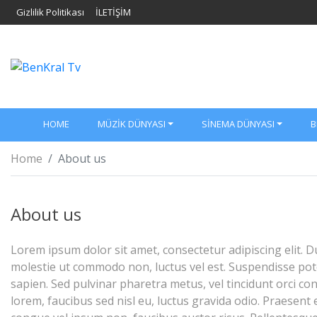
Gizlilik Politikası
İLETİŞİM
HOME
MÜZIK DÜNYASI
SINEMA DÜNYASI
B
Home
About us
About us
Lorem ipsum dolor sit amet, consectetur adipiscing elit.
molestie ut commodo non, luctus vel est. Suspendisse pot
sapien. Sed pulvinar pharetra metus, vel tincidunt orci con
lorem, faucibus sed nisl eu, luctus gravida odio. Praesent 