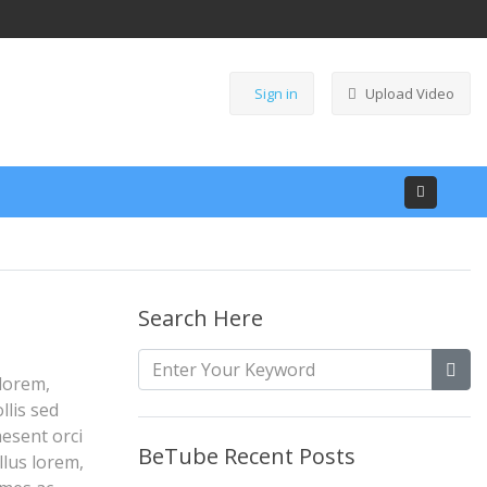
Sign in
Upload Video
Search Here
 lorem,
llis sed
aesent orci
BeTube Recent Posts
llus lorem,