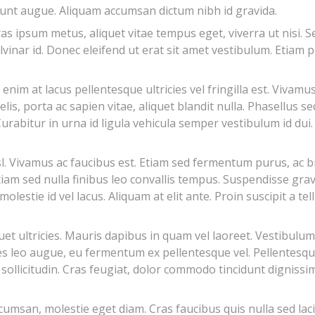
dunt augue. Aliquam accumsan dictum nibh id gravida.
as ipsum metus, aliquet vitae tempus eget, viverra ut nisi. S
ulvinar id. Donec eleifend ut erat sit amet vestibulum. Etiam p
 enim at lacus pellentesque ultricies vel fringilla est. Viva
elis, porta ac sapien vitae, aliquet blandit nulla. Phasellus sed
urabitur in urna id ligula vehicula semper vestibulum id dui
isl. Vivamus ac faucibus est. Etiam sed fermentum purus, ac
Etiam sed nulla finibus leo convallis tempus. Suspendisse grav
molestie id vel lacus. Aliquam at elit ante. Proin suscipit a tel
uet ultricies. Mauris dapibus in quam vel laoreet. Vestibulu
ies leo augue, eu fermentum ex pellentesque vel. Pellentesqu
d sollicitudin. Cras feugiat, dolor commodo tincidunt dignissi
accumsan, molestie eget diam. Cras faucibus quis nulla sed lac