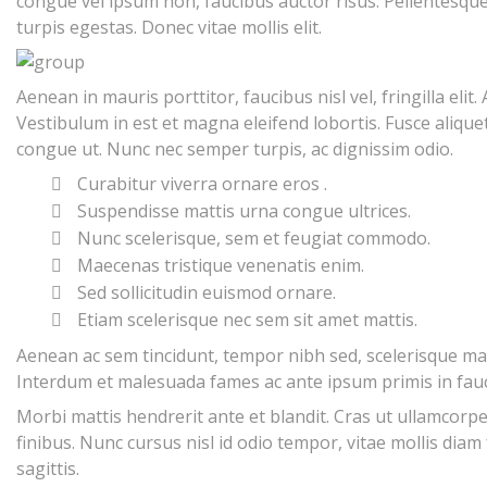
congue vel ipsum non, faucibus auctor risus. Pellentesqu
turpis egestas. Donec vitae mollis elit.
Aenean in mauris porttitor, faucibus nisl vel, fringilla e
Vestibulum in est et magna eleifend lobortis. Fusce aliquet 
congue ut. Nunc nec semper turpis, ac dignissim odio.
Curabitur viverra ornare eros .
Suspendisse mattis urna congue ultrices.
Nunc scelerisque, sem et feugiat commodo.
Maecenas tristique venenatis enim.
Sed sollicitudin euismod ornare.
Etiam scelerisque nec sem sit amet mattis.
Aenean ac sem tincidunt, tempor nibh sed, scelerisque m
Interdum et malesuada fames ac ante ipsum primis in fau
Morbi mattis hendrerit ante et blandit. Cras ut ullamcorp
finibus. Nunc cursus nisl id odio tempor, vitae mollis diam
sagittis.