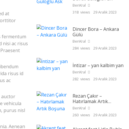
BenKral
318 views
29 Aralık 2023
ed at
orttitor
Dincer Bora – Ankara
Gülü
mus fermentum
BenKral
 nisi ac risus
284 views
29 Aralık 2023
. Praesent
İntizar – yan kalbim yan
 bibendum
BenKral
ida risus id
282 views
29 Aralık 2023
lus ac
Rezan Çakır –
m auctor
Hatırlamak Artık
e vehicula
Boşuna
BenKral
m, purus nisl
260 views
29 Aralık 2023
inia. Aenean