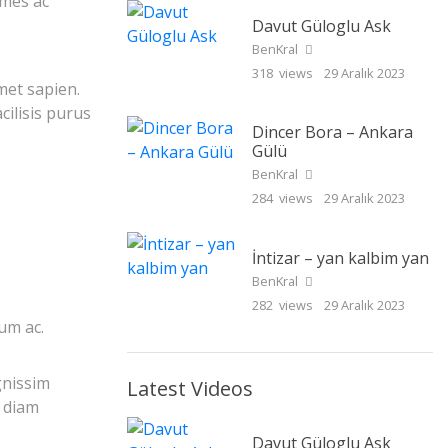
ames ac
Davut Güloglu Ask
BenKral
318 views
29 Aralık 2023
met sapien.
cilisis purus
Dincer Bora – Ankara
Gülü
BenKral
284 views
29 Aralık 2023
İntizar – yan kalbim yan
BenKral
282 views
29 Aralık 2023
um ac.
gnissim
Latest Videos
s diam
Davut Güloglu Ask