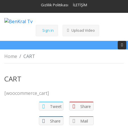
Gizlilik Politikası
İLETİŞİM
Sign in
Upload Video
Home
CART
CART
[woocommerce_cart]
Tweet
Share
Share
Mail