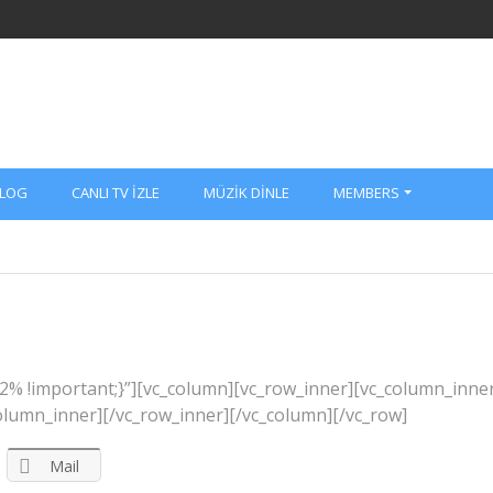
LOG
CANLI TV İZLE
MÜZIK DINLE
MEMBERS
% !important;}”][vc_column][vc_row_inner][vc_column_inne
olumn_inner][/vc_row_inner][/vc_column][/vc_row]
Mail