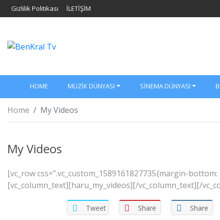
Gizlilik Politikası
İLETİŞİM
HOME
MÜZIK DÜNYASI
SINEMA DÜNYASI
B
Home
My Videos
My Videos
[vc_row css=”.vc_custom_1589161827735{margin-bottom: 2
[vc_column_text][haru_my_videos][/vc_column_text][/vc_c
Tweet
Share
Share