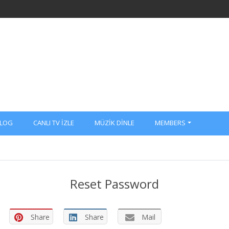
LOG
CANLI TV İZLE
MÜZIK DINLE
MEMBERS
Reset Password
Share
Share
Mail