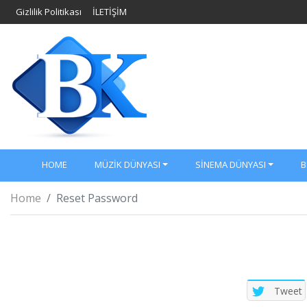
Gizlilik Politikası
İLETİŞİM
HOME
MÜZIK DÜNYASI
SINEMA DÜNYASI
B
Home
Reset Password
Tweet