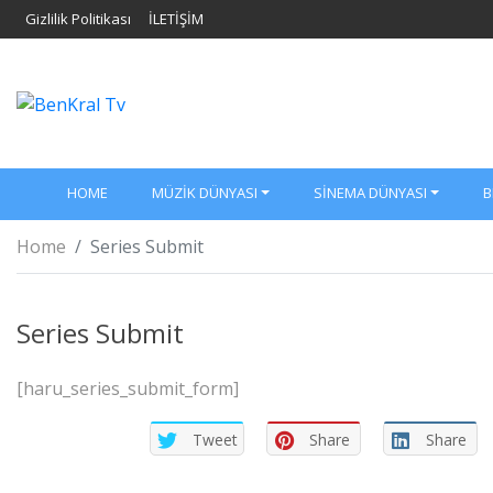
Gizlilik Politikası
İLETİŞİM
HOME
MÜZIK DÜNYASI
SINEMA DÜNYASI
B
Home
Series Submit
Series Submit
[haru_series_submit_form]
Tweet
Share
Share