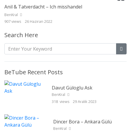
Anil & Tatverdacht – Ich misshandel
BenKral
907 views
26 Haziran 2022
Search Here
BeTube Recent Posts
Davut Güloglu Ask
BenKral
318 views
29 Aralık 2023
Dincer Bora – Ankara Gülü
BenKral