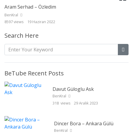
Aram Serhad – Özledim
BenKral
8597 views
19 Haziran 2022
Search Here
BeTube Recent Posts
Davut Güloglu Ask
BenKral
318 views
29 Aralık 2023
Dincer Bora – Ankara Gülü
BenKral