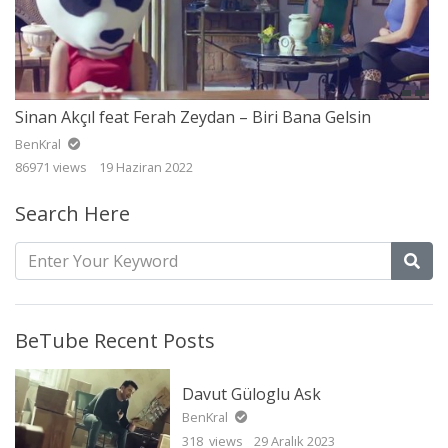
Sinan Akçıl feat Ferah Zeydan – Biri Bana Gelsin
BenKral
86971 views
19 Haziran 2022
Search Here
BeTube Recent Posts
Davut Güloglu Ask
BenKral
318 views
29 Aralık 2023