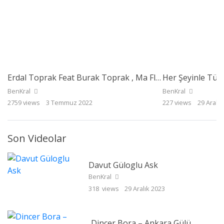
Erdal Toprak Feat Burak Toprak , Ma Flex – Birşeyler Gizleniyor
Her Şeyinle Tür
BenKral
BenKral
2759 views
3 Temmuz 2022
227 views
29 Aralık
Son Videolar
Davut Güloglu Ask
BenKral
318 views
29 Aralık 2023
Dincer Bora – Ankara Gülü