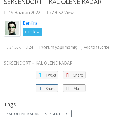
SEKSENDÖRT – KAL ÖLENE KADAR
19 Haziran 2022
777052 Views
BenKral
Follow
Yorum yapılmamış
34.56K
24
Add to favorite
SEKSENDÖRT – KAL ÖLENE KADAR
Tweet
Share
Share
Mail
Tags
KAL ÖLENE KADAR
SEKSENDÖRT