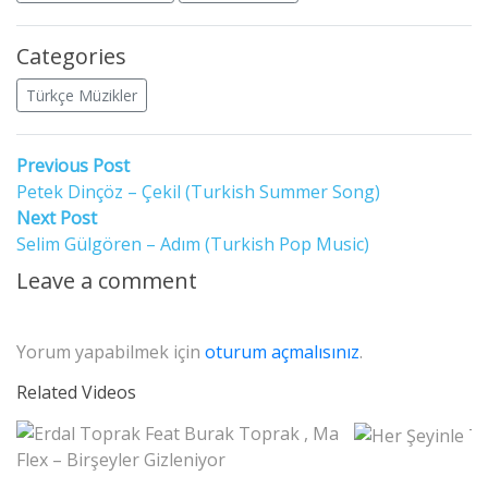
Categories
Türkçe Müzikler
Yazı
Previous
Previous Post
post:
Petek Dinçöz – Çekil (Turkish Summer Song)
gezinmesi
Next
Next Post
post:
Selim Gülgören – Adım (Turkish Pop Music)
Leave a comment
Yorum yapabilmek için
oturum açmalısınız
.
Related Videos