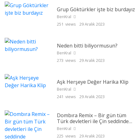
Grup Göktürkler işte biz burdayız
BenKral
251 views
29 Aralık 2023
Neden bitti biliyormusun?
BenKral
273 views
29 Aralık 2023
Aşk Herşeye Değer Harika Klip
BenKral
241 views
29 Aralık 2023
Dombıra Remix – Bir gün tüm
Türk devletleri ile Çin seddinde
buluşacağız
BenKral
225 views
29 Aralık 2023